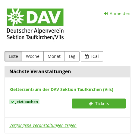
Zum
Sektion
Haupt-
Anmelden
Inhalt
Taufkirchen
springen
(Vils)
d.
DAV
Liste
Woche
Monat
Tag
iCal
e.V.
Nächste Veranstaltungen
Kletterzentrum der DAV Sektion Taufkirchen (Vils)
Jetzt buchen
Tickets
Vergangene Veranstaltungen zeigen