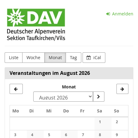
Zum
Sektion
Haupt-
Anmelden
Inhalt
Taufkirchen
springen
(Vils)
d.
DAV
Liste
Woche
Monat
Tag
iCal
e.V.
Veranstaltungen im August 2026
Monat
Montag
Dienstag
Mittwoch
Donnerstag
Freitag
Samstag
Sonntag
Mo
Di
Mi
Do
Fr
Sa
So
Kalender
1
2
Keine Veranstaltung
Keine Veran
3
4
5
6
7
8
9