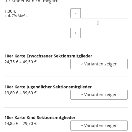
für Kinder ist nicht möglich.
1,00 €
Menge
-
inkl. 7% MwSt.
+
10er Karte Erwachsener Sektionsmitglieder
von
24,75 € – 49,50 €
Varianten zeigen
24,75 €
bis
49,50 €
10er Karte Jugendlicher Sektionsmitglieder
von
19,80 € – 39,60 €
Varianten zeigen
19,80 €
bis
39,60 €
10er Karte Kind Sektionsmitglieder
von
14,85 € – 29,70 €
Varianten zeigen
14,85 €