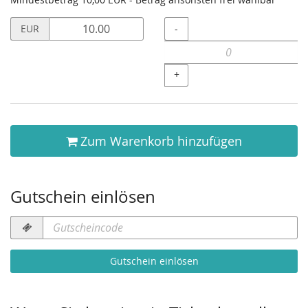
Preis
Menge
-
EUR
in
EUR
für
+
Geschenkgutschein
setzen
Zum Warenkorb hinzufügen
Gutschein einlösen
Gutscheincode
erforderlich
Gutschein einlösen