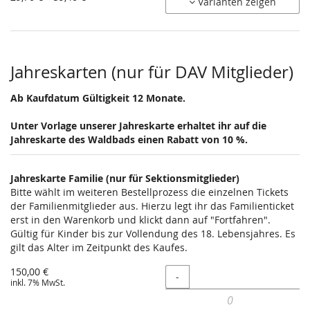
Varianten zeigen
29,70 €
bis
59,40 €
Jahreskarten (nur für DAV Mitglieder)
Ab Kaufdatum Gültigkeit 12 Monate.
Unter Vorlage unserer Jahreskarte erhaltet ihr auf die
Jahreskarte des Waldbads einen Rabatt von 10 %.
Jahreskarte Familie (nur für Sektionsmitglieder)
Bitte wählt im weiteren Bestellprozess die einzelnen Tickets
der Familienmitglieder aus. Hierzu legt ihr das Familienticket
erst in den Warenkorb und klickt dann auf "Fortfahren".
Gültig für Kinder bis zur Vollendung des 18. Lebensjahres. Es
gilt das Alter im Zeitpunkt des Kaufes.
150,00 €
Menge
-
inkl. 7% MwSt.