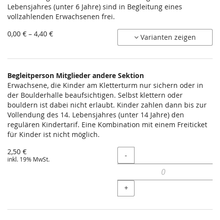
Lebensjahres (unter 6 Jahre) sind in Begleitung eines
vollzahlenden Erwachsenen frei.
von
0,00 € – 4,40 €
Varianten zeigen
0,00 €
bis
4,40 €
Begleitperson Mitglieder andere Sektion
Erwachsene, die Kinder am Kletterturm nur sichern oder in
der Boulderhalle beaufsichtigen. Selbst klettern oder
bouldern ist dabei nicht erlaubt. Kinder zahlen dann bis zur
Vollendung des 14. Lebensjahres (unter 14 Jahre) den
regulären Kindertarif. Eine Kombination mit einem Freiticket
für Kinder ist nicht möglich.
2,50 €
Menge
-
inkl. 19% MwSt.
+