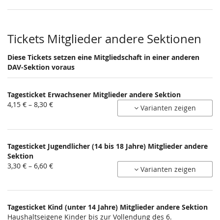
bis
29,70 €
Tickets Mitglieder andere Sektionen
Diese Tickets setzen eine Mitgliedschaft in einer anderen
DAV-Sektion voraus
Tagesticket Erwachsener Mitglieder andere Sektion
von
4,15 € – 8,30 €
Varianten zeigen
4,15 €
bis
8,30 €
Tagesticket Jugendlicher (14 bis 18 Jahre) Mitglieder andere
Sektion
von
3,30 € – 6,60 €
Varianten zeigen
3,30 €
bis
6,60 €
Tagesticket Kind (unter 14 Jahre) Mitglieder andere Sektion
Haushaltseigene Kinder bis zur Vollendung des 6.