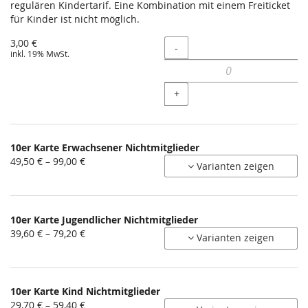
regulären Kindertarif. Eine Kombination mit einem Freiticket
für Kinder ist nicht möglich.
3,00 €
Menge
-
inkl. 19% MwSt.
+
10er Karte Erwachsener Nichtmitglieder
von
49,50 € – 99,00 €
Varianten zeigen
49,50 €
bis
99,00 €
10er Karte Jugendlicher Nichtmitglieder
von
39,60 € – 79,20 €
Varianten zeigen
39,60 €
bis
79,20 €
10er Karte Kind Nichtmitglieder
von
29,70 € – 59,40 €