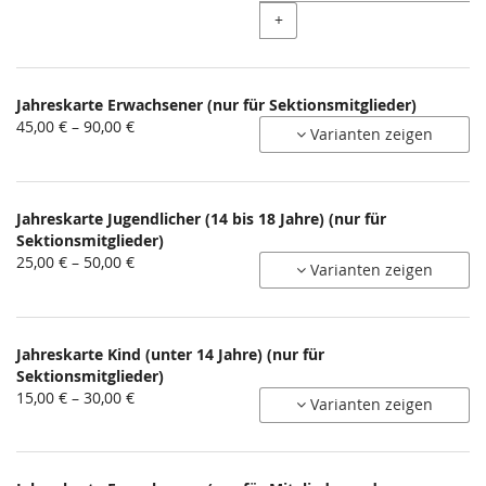
+
Jahreskarte Erwachsener (nur für Sektionsmitglieder)
von
45,00 € – 90,00 €
Varianten zeigen
45,00 €
bis
90,00 €
Jahreskarte Jugendlicher (14 bis 18 Jahre) (nur für
Sektionsmitglieder)
von
25,00 € – 50,00 €
Varianten zeigen
25,00 €
bis
50,00 €
Jahreskarte Kind (unter 14 Jahre) (nur für
Sektionsmitglieder)
von
15,00 € – 30,00 €
Varianten zeigen
15,00 €
bis
30,00 €