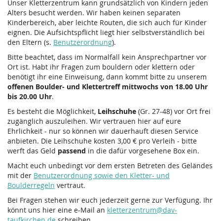
Unser Kletterzentrum kann grundsätzlich von Kindern jeden
Alters besucht werden. Wir haben keinen separaten
Kinderbereich, aber leichte Routen, die sich auch für Kinder
eignen. Die Aufsichtspflicht liegt hier selbstverständlich bei
den Eltern (s.
Benutzerordnung
).
Bitte beachtet, dass im Normalfall kein Ansprechpartner vor
Ort ist. Habt ihr Fragen zum bouldern oder klettern oder
benötigt ihr eine Einweisung, dann kommt bitte zu unserem
offenen Boulder- und Klettertreff mittwochs von 18.00 Uhr
bis 20.00 Uhr
.
Es besteht die Möglichkeit,
Leihschuhe
(Gr. 27-48) vor Ort frei
zugänglich auszuleihen. Wir vertrauen hier auf eure
Ehrlichkeit - nur so können wir dauerhauft diesen Service
anbieten. Die Leihschuhe kosten 3,00 € pro Verleih - bitte
werft das Geld
passend
in die dafür vorgesehene Box ein.
Macht euch unbedingt vor dem ersten Betreten des Geländes
mit der
Benutzerordnung sowie den Kletter- und
Boulderregeln
vertraut.
Bei Fragen stehen wir euch jederzeit gerne zur Verfügung. Ihr
könnt uns hier eine e-Mail an
kletterzentrum@dav-
taufkirchen.de
schreiben.