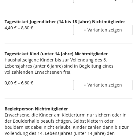
5,50 €
bis
11,00 €
Tagesticket Jugendlicher (14 bis 18 Jahre) Nichtmitglieder
von
4,40 € – 8,80 €
Varianten zeigen
4,40 €
bis
8,80 €
Tagesticket Kind (unter 14 Jahre) Nichtmitglieder
Haushaltseigene Kinder bis zur Vollendung des 6.
Lebensjahres (unter 6 Jahre) sind in Begleitung eines
vollzahlenden Erwachsenen frei.
von
0,00 € – 6,60 €
Varianten zeigen
0,00 €
bis
6,60 €
Begleitperson Nichtmitglieder
Erwachsene, die Kinder am Kletterturm nur sichern oder in
der Boulderhalle beaufsichtigen. Selbst klettern oder
bouldern ist dabei nicht erlaubt. Kinder zahlen dann bis zur
Vollendung des 14. Lebensjahres (unter 14 Jahre) den