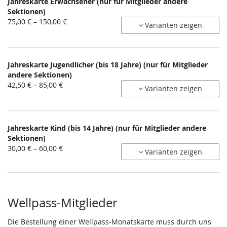
Jahreskarte Erwachsener (nur für Mitglieder andere
Sektionen)
von
75,00 € – 150,00 €
Varianten zeigen
75,00 €
bis
150,00 €
Jahreskarte Jugendlicher (bis 18 Jahre) (nur für Mitglieder
andere Sektionen)
von
42,50 € – 85,00 €
Varianten zeigen
42,50 €
bis
85,00 €
Jahreskarte Kind (bis 14 Jahre) (nur für Mitglieder andere
Sektionen)
von
30,00 € – 60,00 €
Varianten zeigen
30,00 €
bis
60,00 €
Wellpass-Mitglieder
Die Bestellung einer Wellpass-Monatskarte muss durch uns