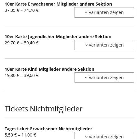
10er Karte Erwachsener Mitglieder andere Sektion
von
37,35 € – 74,70 €
Varianten zeigen
37,35 €
bis
74,70 €
10er Karte Jugendlicher Mitglieder andere Sektion
von
29,70 € – 59,40 €
Varianten zeigen
29,70 €
bis
59,40 €
10er Karte Kind Mitglieder andere Sektion
von
19,80 € – 39,60 €
Varianten zeigen
19,80 €
bis
39,60 €
Tickets Nichtmitglieder
Tagesticket Erwachsener Nichtmitglieder
von
5,50 € – 11,00 €
Varianten zeigen