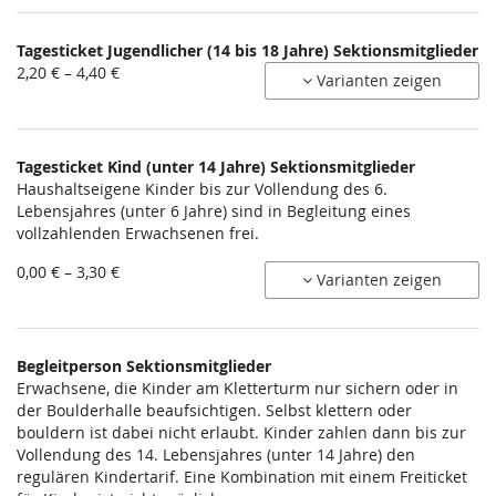
bis
5,50 €
Tagesticket Jugendlicher (14 bis 18 Jahre) Sektionsmitglieder
von
2,20 € – 4,40 €
Varianten zeigen
2,20 €
bis
4,40 €
Tagesticket Kind (unter 14 Jahre) Sektionsmitglieder
Haushaltseigene Kinder bis zur Vollendung des 6.
Lebensjahres (unter 6 Jahre) sind in Begleitung eines
vollzahlenden Erwachsenen frei.
von
0,00 € – 3,30 €
Varianten zeigen
0,00 €
bis
3,30 €
Begleitperson Sektionsmitglieder
Erwachsene, die Kinder am Kletterturm nur sichern oder in
der Boulderhalle beaufsichtigen. Selbst klettern oder
bouldern ist dabei nicht erlaubt. Kinder zahlen dann bis zur
Vollendung des 14. Lebensjahres (unter 14 Jahre) den
regulären Kindertarif. Eine Kombination mit einem Freiticket