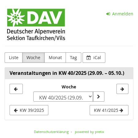
Zum
Sektion
Haupt-
Anmelden
Inhalt
Taufkirchen
springen
(Vils)
d.
DAV
Liste
Woche
Monat
Tag
iCal
e.V.
Veranstaltungen in KW 40/2025 (29.09. – 05.10.)
Woche
Woche
zur
Anzeige
KW 39/2025
KW 41/2025
auswählen
Datenschutzerklärung
powered by pretix