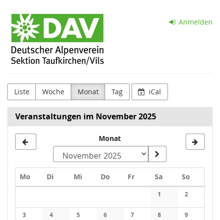
Zum
Sektion
Haupt-
Anmelden
Inhalt
Taufkirchen
springen
(Vils)
d.
DAV
Liste
Woche
Monat
Tag
iCal
e.V.
Veranstaltungen im November 2025
Monat
Montag
Dienstag
Mittwoch
Donnerstag
Freitag
Samstag
Sonntag
Mo
Di
Mi
Do
Fr
Sa
So
Kalender
1
2
Keine Veranstaltung
Keine Veran
3
4
5
6
7
8
9